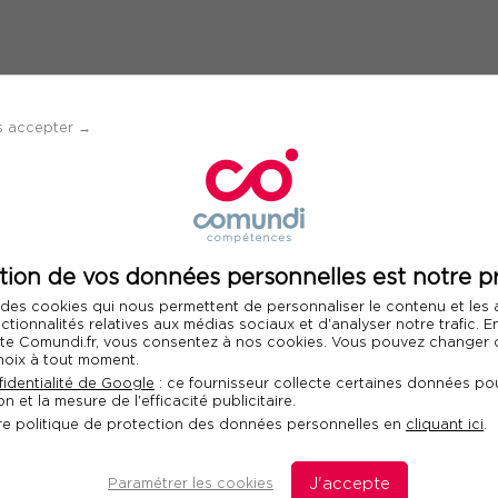
s accepter →
Informations su
erne en matière de
participan
tion de vos données personnelles est notre pr
 des cookies qui nous permettent de personnaliser le contenu et les
nctionnalités relatives aux médias sociaux et d'analyser notre trafic. 
Information sur l
 site Comundi.fr, vous consentez à nos cookies. Vous pouvez changer d
Mme
M
hoix à tout moment.
identialité de Google
: ce fournisseur collecte certaines données pou
n et la mesure de l'efficacité publicitaire.
re politique de protection des données personnelles en
cliquant ici
.
Paramétrer les cookies
J'accepte