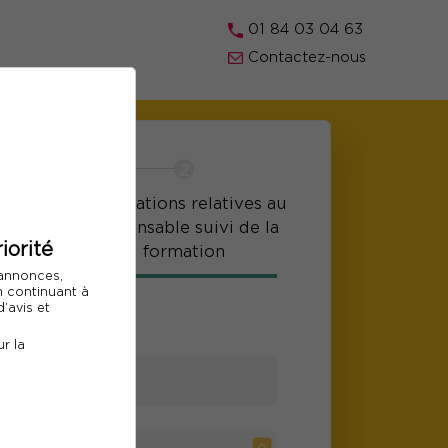
01 84 03 04 63
Contactez-nous
r les
Informations relatives au
ts
responsable suivi de la
iorité
formation
 annonces,
En continuant à
e participant
’avis et
r la