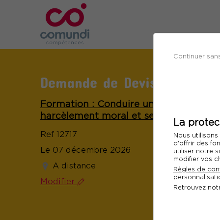
Continuer san
Demande de Devis
Formation : Conduire une enquête int
harcèlement moral et sexuel
La protec
Ref 12717
Nous utilisons
d'offrir des fo
Le 07 décembre 2026
utiliser notre
modifier vos c
A distance
Règles de conf
personnalisatio
Modifier
Retrouvez not