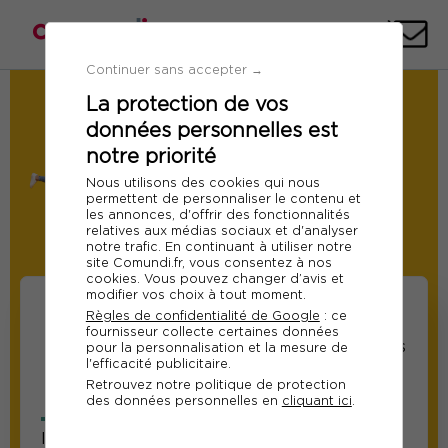
Téléph
E-
mai
Continuer sans accepter →
La protection de vos
Demande de Devis
données personnelles est
Formation : Techniques de négociation
notre priorité
Ref 10815
Nous utilisons des cookies qui nous
Du 15 au 16 juin 2026
permettent de personnaliser le contenu et
les annonces, d'offrir des fonctionnalités
Session garantie
Paris
relatives aux médias sociaux et d'analyser
notre trafic. En continuant à utiliser notre
Modifier
site Comundi.fr, vous consentez à nos
cookies. Vous pouvez changer d’avis et
modifier vos choix à tout moment.
Règles de confidentialité de Google
: ce
fournisseur collecte certaines données
Informations sur les
Informations relatives
pour la personnalisation et la mesure de
l'efficacité publicitaire.
participants
au responsable suivi
Retrouvez notre politique de protection
de la formation
des données personnelles en
cliquant ici
.
Information sur le participant