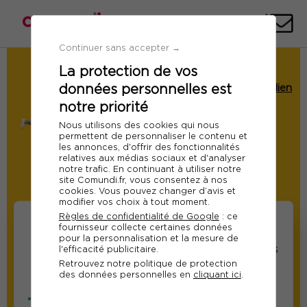
Téléph
E-
mai
Continuer sans accepter →
La protection de vos
Demande de Devis
données personnelles est
Formation : Gérer les conflits au quotidien
et entretenir des relations positives
notre priorité
Ref 10934
Nous utilisons des cookies qui nous
permettent de personnaliser le contenu et
Du 08 au 09 juin 2026
les annonces, d'offrir des fonctionnalités
relatives aux médias sociaux et d'analyser
Paris
notre trafic. En continuant à utiliser notre
site Comundi.fr, vous consentez à nos
Modifier
cookies. Vous pouvez changer d’avis et
modifier vos choix à tout moment.
Règles de confidentialité de Google
: ce
fournisseur collecte certaines données
pour la personnalisation et la mesure de
Informations sur les
Informations relatives
l'efficacité publicitaire.
Retrouvez notre politique de protection
participants
au responsable suivi
des données personnelles en
cliquant ici
.
de la formation