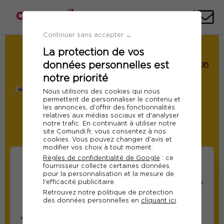
Téléph
E-
mai
Continuer sans accepter →
La protection de vos
Demande de Devis
données personnelles est
Formation : Marketing et communication
digitale à l'ère de l'IA
notre priorité
Ref 11106
Nous utilisons des cookies qui nous
permettent de personnaliser le contenu et
Du 26 au 27 janvier 2026
les annonces, d'offrir des fonctionnalités
relatives aux médias sociaux et d'analyser
notre trafic. En continuant à utiliser notre
site Comundi.fr, vous consentez à nos
Modifier
cookies. Vous pouvez changer d’avis et
modifier vos choix à tout moment.
Règles de confidentialité de Google
: ce
fournisseur collecte certaines données
pour la personnalisation et la mesure de
Informations sur les
Informations relatives
l'efficacité publicitaire.
Retrouvez notre politique de protection
participants
au responsable suivi
des données personnelles en
cliquant ici
.
de la formation