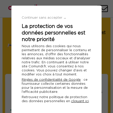
Téléph
E-
mai
Continuer sans accepter →
La protection de vos
Demande de Devis
données personnelles est
Formation : Analyse, data visualisation et
introduction au data storytelling
notre priorité
Ref 12864
Nous utilisons des cookies qui nous
permettent de personnaliser le contenu et
Du 09 au 10 juillet 2026
les annonces, d'offrir des fonctionnalités
relatives aux médias sociaux et d'analyser
A distance
notre trafic. En continuant à utiliser notre
site Comundi.fr, vous consentez à nos
Modifier
cookies. Vous pouvez changer d’avis et
modifier vos choix à tout moment.
Règles de confidentialité de Google
: ce
fournisseur collecte certaines données
pour la personnalisation et la mesure de
Informations sur les
Informations relatives
l'efficacité publicitaire.
Retrouvez notre politique de protection
participants
au responsable suivi
des données personnelles en
cliquant ici
.
de la formation