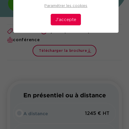
JE M'INSCRIS !
Paramétrer les cookies
J'accepte
Réf. 10052
2 jours (14 heures)
conférence
Télécharger la brochure
En présentiel ou à distance
A distance
1245 € HT