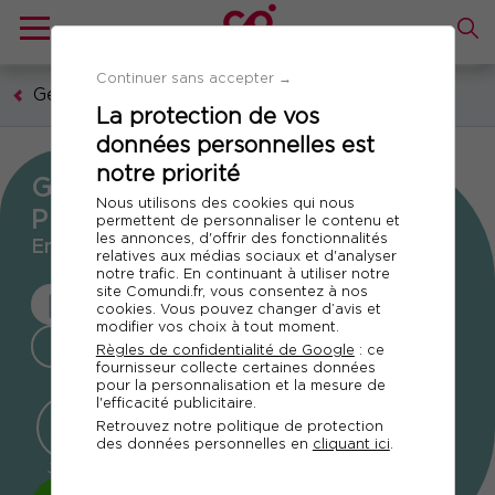
Continuer sans accepter →
Gestion publique
La protection de vos
données personnelles est
notre priorité
Grand Forum des Marchés
Nous utilisons des cookies qui nous
Publics
permettent de personnaliser le contenu et
les annonces, d'offrir des fonctionnalités
En présentiel ou visioconférence
relatives aux médias sociaux et d'analyser
notre trafic. En continuant à utiliser notre
site Comundi.fr, vous consentez à nos
LUNDI 14 ET MARDI 15 DÉCEMBRE 2026
cookies. Vous pouvez changer d’avis et
modifier vos choix à tout moment.
PRÉSENTIEL OU À DISTANCE
Règles de confidentialité de Google
: ce
fournisseur collecte certaines données
pour la personnalisation et la mesure de
l'efficacité publicitaire.
126
21
39
Retrouvez notre politique de protection
des données personnelles en
cliquant ici
.
JOURS
HEURES
MINUTES