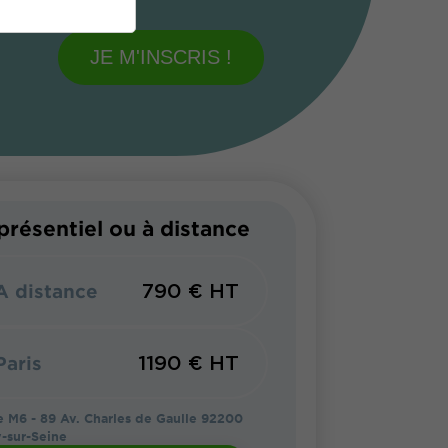
JE M'INSCRIS !
présentiel ou à distance
790 € HT
A distance
1190 € HT
Paris
 M6 - 89 Av. Charles de Gaulle 92200
y-sur-Seine