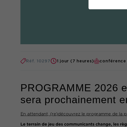
Réf. 10297
1 jour (7 heures)
conférence
PROGRAMME 2026 en co
sera prochainement en
En attendant, (re)découvrez le programme de la p
Le terrain de jeu des communicants change, les règ