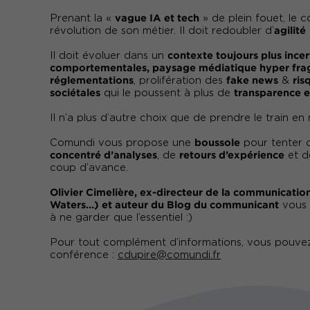
vague IA et tech
Prenant la «
» de plein fouet, le 
agilité
révolution de son métier. Il doit redoubler d’
contexte toujours plus incer
Il doit évoluer dans un
comportementales, paysage médiatique hyper fr
réglementations
fake news
ris
, prolifération des
&
sociétales
transparence 
qui le poussent à plus de
Il n’a plus d’autre choix que de prendre le train e
boussole
Comundi vous propose une
pour tenter d
concentré d’analyses
retours d’expérience
, de
et 
coup d’avance.
Olivier Cimelière, ex-directeur de la communicatio
Waters…) et auteur du Blog du communicant
vous 
à ne garder que l’essentiel :)
Pour tout complément d’informations, vous pouvez
conférence :
cdupire@comundi.fr