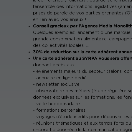
la conférence (Follaw.sv : outil de veille instit
l’ensemble des informations législatives (amend
prises de parole de vos parties prenantes (ONG
en lien avec vos enjeux !
Conseil gracieux par l'Agence Media Monolith
Quelques exemples: lancement d'une marque 
grande consommation alimentaire, campagne d
des collectivités locales, ...
30% de réduction sur la carte adhérent annu
carte adhérent au SYRPA vous sera offer
Une
donnant accès aux :
- événements majeurs du secteur (salons, con
- annuaire en ligne dédié
- newsletter exclusive
- observatoire des métiers (étude régulière su
données exclusives sur les formations, les fonc
- veille hebdomadaire
- formations partenaires
- voyages d’étude inédits pour découvrir les c
- réunions thématiques et aux temps forts 
encore La Journée de la communication agri