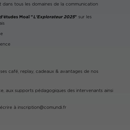
nt dans tous les domaines de la communication
 d'études Moaï "
L'Explorateur 2025
"
sur les
is
ce
érence
pauses café, replay, cadeaux & avantages de nos
ce, aux supports pédagogiques des intervenants ainsi
 écrire à
inscription@comundi.fr