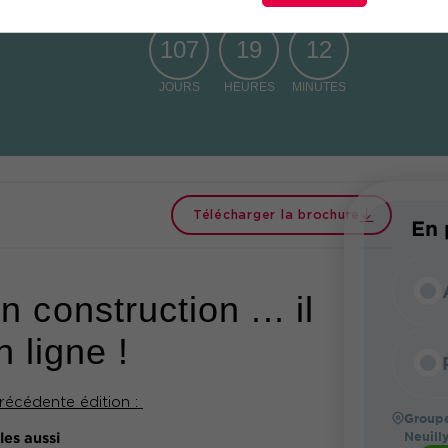
107
19
12
JOURS
HEURES
MINUTES
Télécharger la brochure
En 
nstruction ... il
 ligne !
récédente édition :
Groupe
Neuill
les aussi