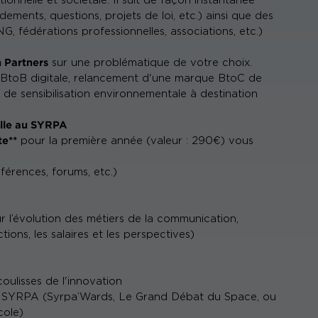
utionnelle et sociétale. Il suit de façon instantanée
ements, questions, projets de loi, etc.) ainsi que des
, fédérations professionnelles, associations, etc.)
 Partners
sur une problématique de votre choix.
BtoB digitale, relancement d'une marque BtoC de
e sensibilisation environnementale à destination
elle au SYRPA
te**
pour la première année (valeur : 290€) vous
férences, forums, etc.)
r l’évolution des métiers de la communication,
tions, les salaires et les perspectives)
oulisses de l'innovation
du SYRPA (Syrpa’Wards, Le Grand Débat du Space, ou
cole)