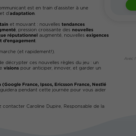
communicant est en train d’assister à une
adaptation
et d’
.
tain
tendances
et mouvant : nouvelles
agmenté
nouvelles
, pression croissante des
que réputationnel
exigences
augmenté, nouvelles
et d’engagement
.
n marche (et rapidement!).
Avec l
e décrypter ces nouvelles règles du jeu : un
visions
de
pour anticiper, innover, et garder un
n (Google France, Ipsos, Ericsson France, Nestlé
guidera pendant cette journée pour vous aider
 contacter Caroline Dupire, Responsable de la