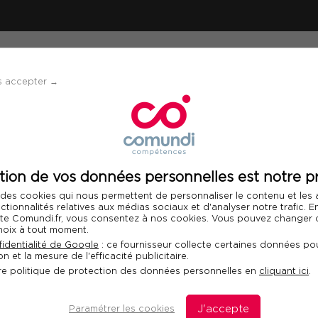
ÉVÈNEMENTS
SOLUTIONS
FINANCEMENT 
s accepter →
munication
tion de vos données personnelles est notre pr
CONFÉRENCE D'ACTUALITÉ
 des cookies qui nous permettent de personnaliser le contenu et les
Tendances Commun
nctionnalités relatives aux médias sociaux et d'analyser notre trafic. 
 site Comundi.fr, vous consentez à nos cookies. Vous pouvez changer d
hoix à tout moment.
Le rendez-vous annuel des p
identialité de Google
: ce fournisseur collecte certaines données pou
communication
n et la mesure de l'efficacité publicitaire.
re politique de protection des données personnelles en
cliquant ici
.
MARDI 24 NOVEMBRE 2026
PRÉS
Paramétrer les cookies
J'accepte