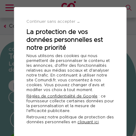
Continuer sans accepter →
Communication, marketing, digital
La protection de vos
données personnelles est
notre priorité
CONFÉRENCE D'ACTUALITÉ
Tendances Communication
Nous utilisons des cookies qui nous
permettent de personnaliser le contenu et
Le rendez-vous annuel des professionnels
les annonces, d'offrir des fonctionnalités
de la communication
relatives aux médias sociaux et d'analyser
notre trafic. En continuant à utiliser notre
site Comundi.fr, vous consentez à nos
cookies. Vous pouvez changer d’avis et
MARDI 24 NOVEMBRE 2026
modifier vos choix à tout moment.
Règles de confidentialité de Google
: ce
PRÉSENTIEL OU À DISTANCE
fournisseur collecte certaines données pour
la personnalisation et la mesure de
l'efficacité publicitaire.
Retrouvez notre politique de protection des
107
7
28
données personnelles en
cliquant ici
.
JOURS
HEURES
MINUTES