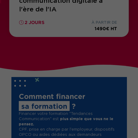
communication digitale à
l'ère de l'IA
2 JOURS
À PARTIR DE
1490€ HT
Comment financer
sa formation
?
Financer votre formation "Tendances
plus simple que vous ne le
Communication" est
pensez.
CPF, prise en charge par l'employeur, dispositifs
OPCO ou aides dédiées aux demandeurs