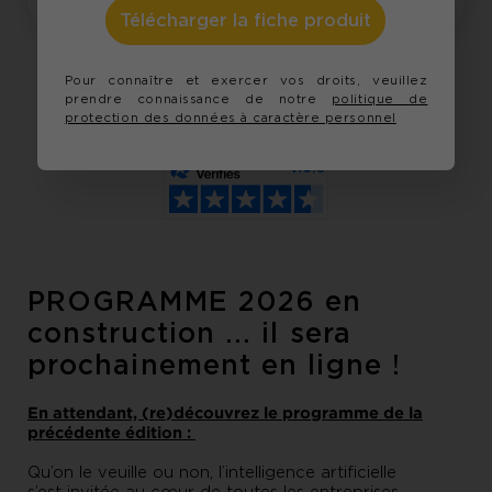
Télécharger la fiche produit
Pour connaître et exercer vos droits, veuillez
prendre connaissance de notre
politique de
protection des données à caractère personnel
Partager
PROGRAMME 2026 en
construction ... il sera
prochainement en ligne !
En attendant, (re)découvrez le programme de la
précédente édition :
Qu’on le veuille ou non, l’intelligence artificielle