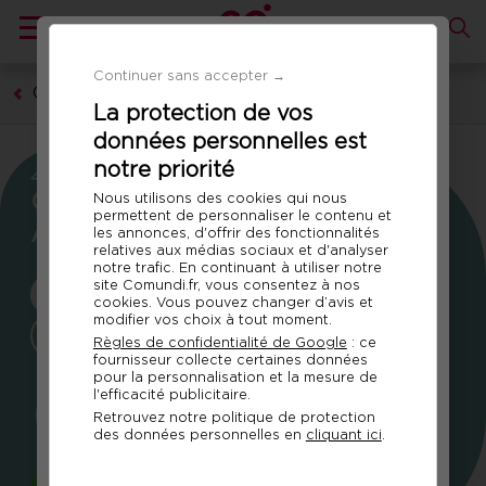
×
Télécharger la fiche produit
Continuer sans accepter →
Communication, marketing, digital
Carrefour de l’Intelligence Artificielle
La protection de vos
pour tous
données personnelles est
Réf 37684200
notre priorité
4E ÉDITION
*
Champs
Mme
M.
Carrefour de l’Intelligence
Nous utilisons des cookies qui nous
requis.
permettent de personnaliser le contenu et
Artificielle pour tous
les annonces, d'offrir des fonctionnalités
relatives aux médias sociaux et d'analyser
notre trafic. En continuant à utiliser notre
site Comundi.fr, vous consentez à nos
JEUDI 17 DÉCEMBRE 2026
cookies. Vous pouvez changer d’avis et
modifier vos choix à tout moment.
À DISTANCE
Règles de confidentialité de Google
: ce
fournisseur collecte certaines données
pour la personnalisation et la mesure de
l'efficacité publicitaire.
132
21
23
Retrouvez notre politique de protection
des données personnelles en
cliquant ici
.
JOURS
HEURES
MINUTES